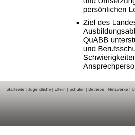
und Umsetzung 
persönlichen 
Ziel des Land
Ausbildungsabb
QuABB unterstü
und Berufsschu
Schwierigkeite
Ansprechperso
Startseite
|
Jugendliche
|
Eltern
|
Schulen
|
Betriebe
|
Netzwerke
|
Ü