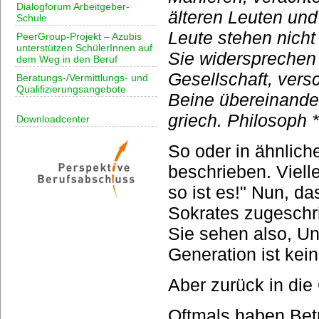
Dialogforum Arbeitgeber-
älteren Leuten und 
Schule
Leute stehen nicht
PeerGroup-Projekt – Azubis
unterstützen SchülerInnen auf
Sie widersprechen 
dem Weg in den Beruf
Gesellschaft, vers
Beratungs-/Vermittlungs- und
Qualifizierungsangebote
Beine übereinander
griech. Philosoph 
Downloadcenter
So oder in ähnlich
beschrieben. Viel
so ist es!" Nun, d
Sokrates zugeschri
Sie sehen also, Un
Generation ist kei
Aber zurück in die
Oftmals haben Bet