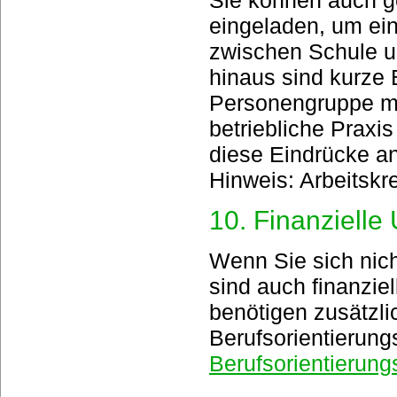
Sie können auch ge
eingeladen, um ei
zwischen Schule u
hinaus sind kurze B
Personengruppe mög
betriebliche Praxi
diese Eindrücke an
Hinweis: Arbeitskr
10. Finanzielle
Wenn Sie sich nich
sind auch finanzi
benötigen zusätzli
Berufsorientierun
Berufsorientierun