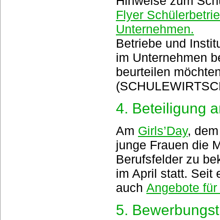
Hinweise zum Schül
Flyer Schülerbetri
Unternehmen.
Betriebe und Insti
im Unternehmen be
beurteilen möchte
(SCHULEWIRTSCH
4. Beteiligung 
Am
Girls’Day
, dem
junge Frauen die M
Berufsfelder zu be
im April statt. Sei
auch
Angebote für
5. Bewerbungst